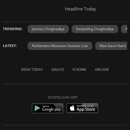
Headline Today
TRENDING:
Jammu Choghadiya
Darjeeling Choghadiya
Ra
LATEST:
Parliament Monsoon Session Live
Maa Gauri Aarti
INDIA TODAY
DAILYO
ICHOWK
ARCHIVE
DOWNLOAD APP