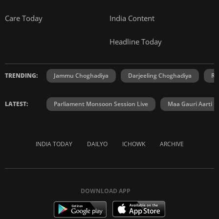
Care Today
India Content
Headline Today
TRENDING:
Jammu Choghadiya
Darjeeling Choghadiya
Ra
LATEST:
Parliament Monsoon Session Live
Maa Gauri Aarti
INDIA TODAY
DAILYO
ICHOWK
ARCHIVE
DOWNLOAD APP