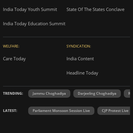
India Today Youth Summit
State Of The States Conclave
India Today Education Summit
WELFARE:
SYNDICATION:
Care Today
India Content
Headline Today
TRENDING:
Jammu Choghadiya
Darjeeling Choghadiya
Ra
LATEST:
Parliament Monsoon Session Live
CJP Protest Live