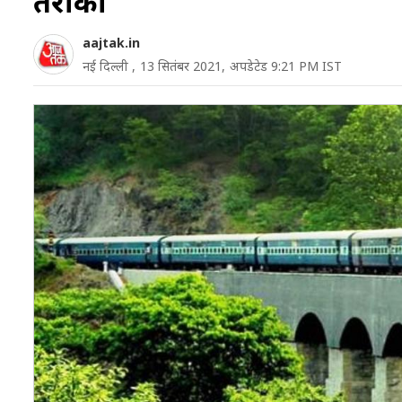
तरीका
aajtak.in
नई दिल्ली ,
13 सितंबर 2021,
अपडेटेड 9:21 PM IST