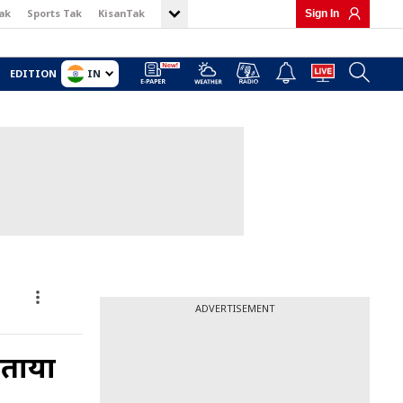
ak
Sports Tak
KisanTak
Sign In
IN
EDITION
ADVERTISEMENT
बताया