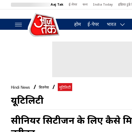
Aaj Tak
ई-पेपर
বাংলা
India Today
इंडिया टुडे 
MumbaiTak
BT Bazaar
Cosmopolitan
Harper's Bazaar
North
होम
ई-पेपर
भारत
Hindi News
बिजनेस
यूटिलिटी
यूटिलिटी
सीनियर सिटीजन के लिए कैसे मिलत