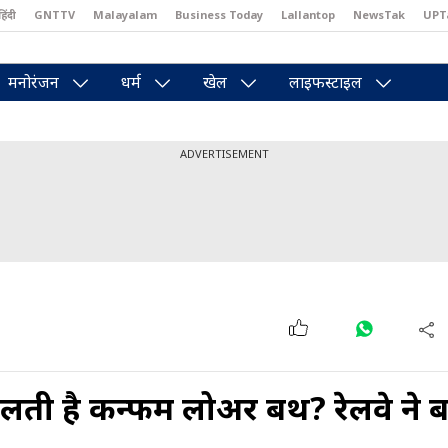
हिंदी
GNTTV
Malayalam
Business Today
Lallantop
NewsTak
UPT
east
Brides Today
Reader’s Digest
Astro Tak
Pakwan Gali
मनोरंजन
धर्म
खेल
लाइफस्टाइल
ADVERTISEMENT
ी है कन्फर्म लोअर बर्थ? रेलवे ने 