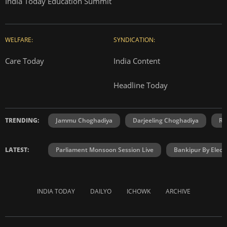
India Today Education Summit
WELFARE:
SYNDICATION:
Care Today
India Content
Headline Today
TRENDING:
Jammu Choghadiya
Darjeeling Choghadiya
Ra
LATEST:
Parliament Monsoon Session Live
Bankipur By Elect
INDIA TODAY
DAILYO
ICHOWK
ARCHIVE