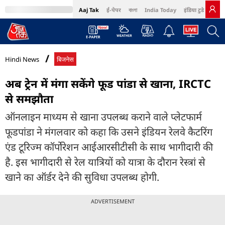
Aaj Tak
ई-पेपर
বাংলা
India Today
इंडिया टुडे हिंदी
MumbaiTak
BT Bazaar
Cosmopolitan
Harper's Bazaar
Northeast
Bri
Hindi News
बिजनेस
अब ट्रेन में मंगा सकेंगे फूड पांडा से खाना, IRCTC
से समझौता
ऑनलाइन माध्यम से खाना उपलब्ध कराने वाले प्लेटफार्म
फूडपांडा ने मंगलवार को कहा कि उसने इंडियन रेलवे कैटरिंग
एंड टूरिज्म कॉर्पोरेशन आईआरसीटीसी के साथ भागीदारी की
है. इस भागीदारी से रेल यात्रियों को यात्रा के दौरान रेस्त्रां से
खाने का ऑर्डर देने की सुविधा उपलब्ध होगी.
ADVERTISEMENT