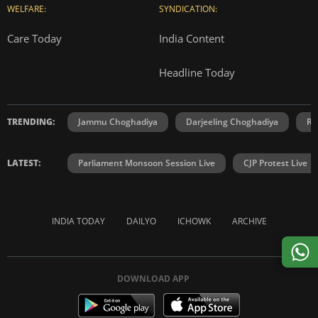
WELFARE:
SYNDICATION:
Care Today
India Content
Headline Today
TRENDING:
Jammu Choghadiya
Darjeeling Choghadiya
Ra
LATEST:
Parliament Monsoon Session Live
CJP Protest Live
INDIA TODAY
DAILYO
ICHOWK
ARCHIVE
DOWNLOAD APP