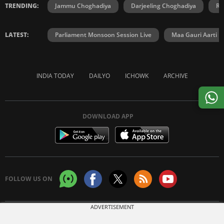
TRENDING:
Jammu Choghadiya
Darjeeling Choghadiya
Ra
LATEST:
Parliament Monsoon Session Live
Maa Gauri Aarti
INDIA TODAY
DAILYO
ICHOWK
ARCHIVE
DOWNLOAD APP
FOLLOW US ON
ADVERTISEMENT
Copyright © 2026 Living Media India Limited. For reprint rights:
Syndications
Today