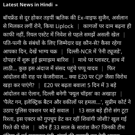
Latest News in Hindi
»
बॉयफ्रेंड से दूर होकर तड़पीं ऋतिक की Ex-वाइफ सुजैन, अर्सलान
से मिलकर लगीं रोने, किया Liplock
|
कागजों पर दाम बढ़ना ही
काफी नहीं, रियल एस्टेट में निवेश से पहले समझें असली खेल
|
पत‍ि-पत्नी के संबंधों के ल‍िए ज‍िम्मेदार ग्रह कौन-से? कैसा रहेगा
आपका द‍िन, देखें भाग्य चक्र
|
दिल्ली-NCR में 'रेनी ट्यूजडे',
दोपहर में शुरू हुई झमाझम बारिश
|
माथे पर प्लास्टर, हाथ में
लाठी... कुछ इस अंदाज में संसद पहुंचे पप्पू यादव
|
फिर
आंदोलन की राह पर केजरीवाल... क्या E20 पर CJP जैसा विरोध
खड़ा कर पाएंगे?
|
E20 पर बढ़ता बवाल! 5 दिन में 3 बड़े
आंदोलन का ऐलान, दिल्ली बनेगी 'फ्यूल चॉइस' का अखाड़ा
|
'पैलेट गन, इलेक्ट्रिक बैटन और वकीलों पर हमला...', सुप्रीम कोर्ट ने
उठाए पुलिस एक्शन पर बड़े सवाल
|
13 साल बड़े हीरो संग टूटा
रिश्ता, इस एक्टर को गुपचुप डेट कर रहीं शिवांगी जोशी? खुल गई
रिश्ते की पोल
|
कौन हैं 33 साल के सारांश जैन? जिनकी टीम