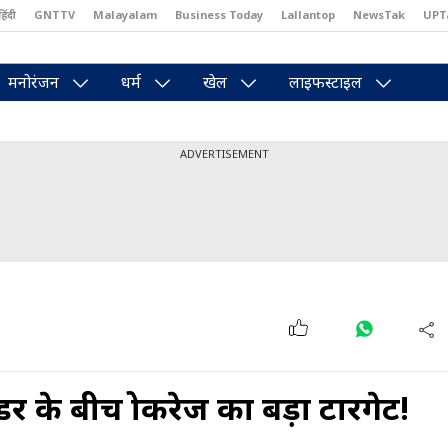
हिंदी
GNTTV
Malayalam
Business Today
Lallantop
NewsTak
UPT
east
Brides Today
Reader’s Digest
Astro Tak
Pakwan Gali
मनोरंजन
धर्म
खेल
लाइफस्टाइल
ADVERTISEMENT
र के बीच ब्रोकरेज का बड़ा टारगेट!