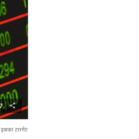
7
र इसका टारगेट