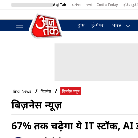
Aaj Tak
ई-पेपर
বাংলা
India Today
इंडिया टुडे 
MumbaiTak
BT Bazaar
Cosmopolitan
Harper's Bazaar
North
होम
ई-पेपर
भारत
Hindi News
बिजनेस
बिज़नेस न्यूज़
बिज़नेस न्यूज़
67% तक चढ़ेगा ये IT स्‍टॉक, AI ड