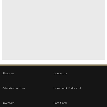
About us
Contact us
Advertise with us
Complaint Redressal
Investors
Rate Card