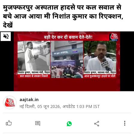
मुजफ्फरपुर अस्पताल हादसे पर कल सवाल से
बचे आज आया मंत्री न‍िशांत कुमार का रिएक्शन,
देखें
0
of
27
seconds
aajtak.in
नई द‍िल्ली,
05 जून 2026,
अपडेटेड 1:03 PM IST