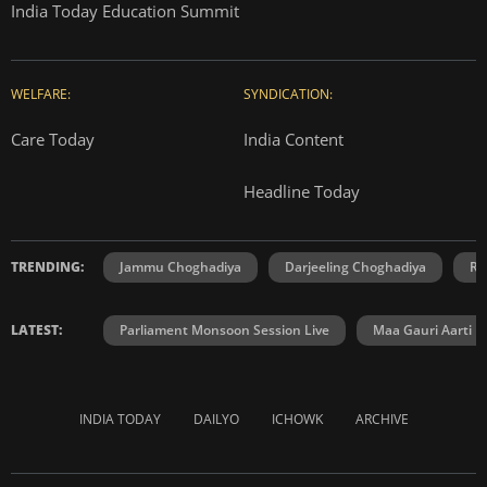
India Today Education Summit
WELFARE:
SYNDICATION:
Care Today
India Content
Headline Today
TRENDING:
Jammu Choghadiya
Darjeeling Choghadiya
Ra
LATEST:
Parliament Monsoon Session Live
Maa Gauri Aarti
INDIA TODAY
DAILYO
ICHOWK
ARCHIVE