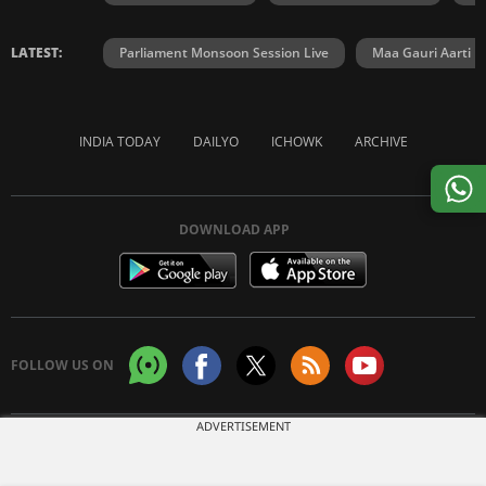
LATEST:
Parliament Monsoon Session Live
Maa Gauri Aarti
INDIA TODAY
DAILYO
ICHOWK
ARCHIVE
DOWNLOAD APP
FOLLOW US ON
ADVERTISEMENT
Copyright © 2026 Living Media India Limited. For reprint rights:
Syndications
Today