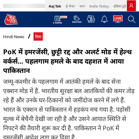
Aaj Tak
ई-पेपर
বাংলা
India Today
इंडिया टुडे हिंदी
MumbaiTak
BT Bazaar
Cosmopolitan
Harper's Bazaar
Northeast
Bri
Hindi News
विश्व
PoK में इमरजेंसी, छुट्टी रद्द और अलर्ट मोड में हेल्थ
वर्कर्स... पहलगाम हमले के बाद दहशत में आया
पाकिस्तान
जम्मू-कश्मीर के पहलगाम में आतंकी हमले के बाद सेना
एक्शन मोड में है. भारतीय सुरक्षा बल आतंकियों की कमर तोड़
रहे हैं और उनके घर-ठिकानों को जमींदोज करने में लगे हैं.
भारत के एक्शन से पाकिस्तान में हड़कंप मच गया है. पड़ोसी
मुल्क में बेचैनी देखी जा रही है और उसने आपात स्थिति से
निपटने की तैयारी शुरू कर दी है. पाकिस्तान ने PoK में
इमरजेंसी आदेश लागू कर दिया है.