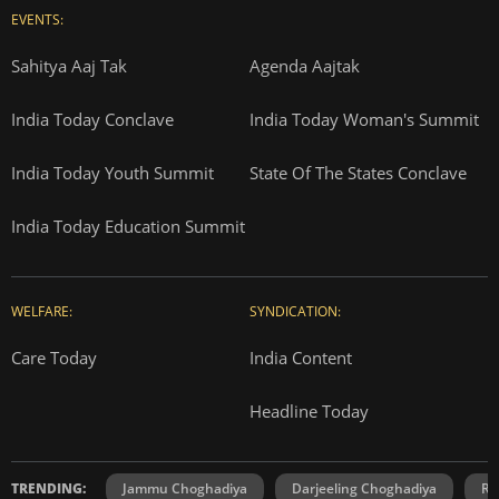
EVENTS:
Sahitya Aaj Tak
Agenda Aajtak
India Today Conclave
India Today Woman's Summit
India Today Youth Summit
State Of The States Conclave
India Today Education Summit
WELFARE:
SYNDICATION:
Care Today
India Content
Headline Today
TRENDING:
Jammu Choghadiya
Darjeeling Choghadiya
Ra