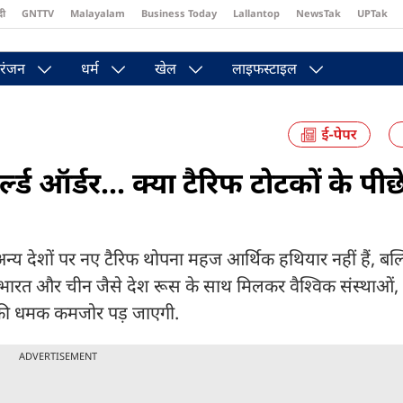
दी
GNTTV
Malayalam
Business Today
Lallantop
NewsTak
UPTak
st
Brides Today
Reader’s Digest
Astro Tak
Pakwan Gali
रंजन
धर्म
खेल
लाइफस्टाइल
ड ऑर्डर... क्या टैरिफ टोटकों के पीछे
नों अन्य देशों पर नए टैरिफ थोपना महज आर्थिक हथियार नहीं हैं, ब
दि भारत और चीन जैसे देश रूस के साथ मिलकर वैश्विक संस्थाओं,
टन की धमक कमजोर पड़ जाएगी.
ADVERTISEMENT