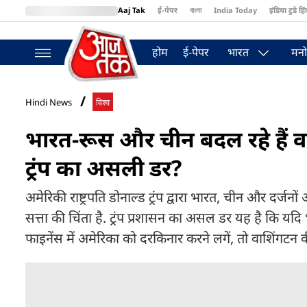
Aaj Tak
ई-पेपर
বাংলা
India Today
इंडिया टुडे हिं
MumbaiTak
BT Bazaar
Cosmopolitan
Harper's Bazaar
Northea
होम
ई-पेपर
भारत
मनो
Hindi News
विश्व
भारत-रूस और चीन बदल रहे हैं वर्ल्
ट्रंप का असली डर?
अमेरिकी राष्ट्रपति डोनाल्ड ट्रंप द्वारा भारत, चीन और दर्ज
सत्ता की चिंता है. ट्रंप प्रशासन का असल डर यह है कि य
फाइनेंस में अमेरिका को दरकिनार करने लगें, तो वाशिंग