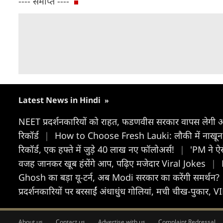
---- समाप्त ----
Latest News in Hindi
»
NEET प्रदर्शनकारियों को राहत, फडणवीस सरकार वापस लेगी आं
रिकॉर्ड
|
How to Choose Fresh Lauki: लौकी में नाखून म
रिकॉर्ड, एक हफ्ते में जुड़े 40 लाख नए फॉलोअर्स!
|
'PM ने ऐसे
वजह जानकर खूब हंसेंगे आप, पढ़िए मजेदार Viral Jokes
|
Ghosh का बड़ा यू-टर्न, अब Modi सरकार का करेंगी समर्थन?
प्रदर्शनकारियों पर बरसाईं अंधाधुंध गोलियां, मची चीख-पुकार,
About us
Contact us
Advertise with us
Complaint Redressal