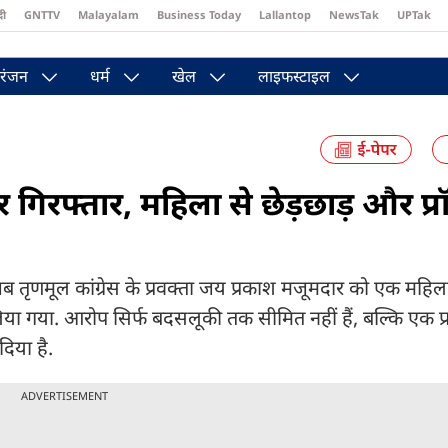
दी
GNTTV
Malayalam
Business Today
Lallantop
NewsTak
UPTak
st
Brides Today
Reader’s Digest
Astro Tak
Pakwan Gali
रंजन
धर्म
खेल
लाइफस्टाइल
िरफ्तार, महिला से छेड़छाड़ और प्रॉ
ब तृणमूल कांग्रेस के प्रवक्ता जय प्रकाश मजूमदार को एक महिल
या गया. आरोप सिर्फ बदसलूकी तक सीमित नहीं हैं, बल्कि एक प्रॉ
िया है.
ADVERTISEMENT