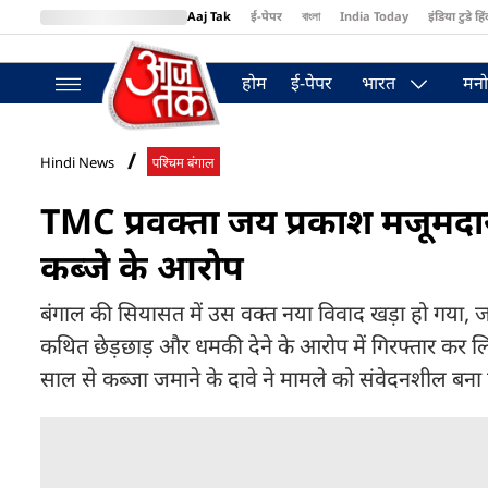
Aaj Tak
ई-पेपर
বাংলা
India Today
इंडिया टुडे हिं
MumbaiTak
BT Bazaar
Cosmopolitan
Harper's Bazaar
Northea
होम
ई-पेपर
भारत
मनो
Hindi News
पश्चिम बंगाल
TMC प्रवक्ता जय प्रकाश मजूमदार ग
कब्जे के आरोप
बंगाल की सियासत में उस वक्त नया विवाद खड़ा हो गया, ज
कथित छेड़छाड़ और धमकी देने के आरोप में गिरफ्तार कर लि
साल से कब्जा जमाने के दावे ने मामले को संवेदनशील बना द