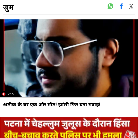
जुर्म
2:55
अतीक के घर एक और मौत! झांसी फिर बना गवाह!