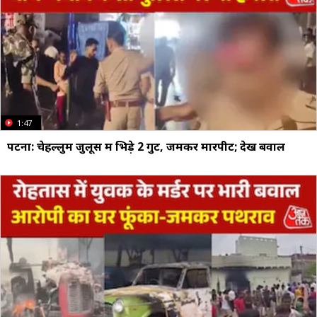
1:47
पटना: चेहल्लुम जुलूस में भिड़े 2 गुट, जमकर मारपीट; देखें बवाल