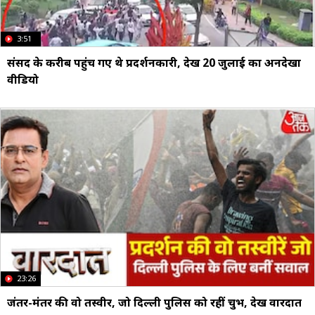
3:51
संसद के करीब पहुंच गए थे प्रदर्शनकारी, देखें 20 जुलाई का अनदेखा
वीड‍ियो
23:26
जंतर-मंतर की वो तस्वीरें, जो द‍िल्ली पुल‍िस को रहीं चुभ, देखें वारदात