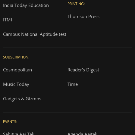
PRINTING:
India Today Education
Thomson Press
ITMI
Campus National Aptitude test
SUBSCRIPTION:
Cosmopolitan
Reader's Digest
Music Today
Time
Gadgets & Gizmos
EVENTS:
Sahitya Aaj Tak
Agenda Aajtak