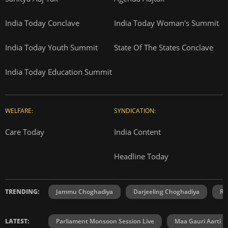
India Today Conclave
India Today Woman's Summit
India Today Youth Summit
State Of The States Conclave
India Today Education Summit
WELFARE:
SYNDICATION:
Care Today
India Content
Headline Today
TRENDING:
Jammu Choghadiya
Darjeeling Choghadiya
Ra
LATEST:
Parliament Monsoon Session Live
Maa Gauri Aarti