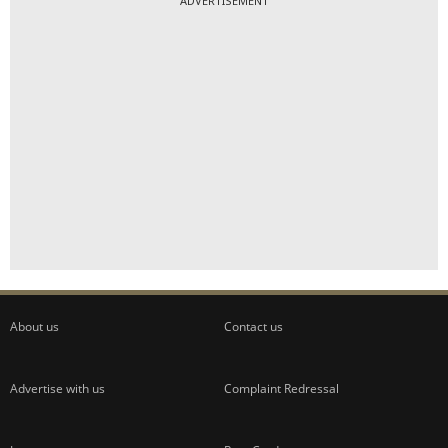
ADVERTISEMENT
About us
Contact us
Advertise with us
Complaint Redressal