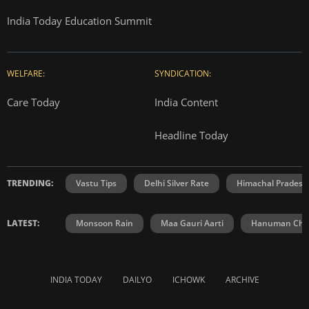
India Today Education Summit
WELFARE:
SYNDICATION:
Care Today
India Content
Headline Today
TRENDING:
Vastu Tips
Delhi Silver Rate
Himachal Prades
LATEST:
Monsoon Rain
Maa Gauri Aarti
Hanuman Chal
INDIA TODAY
DAILYO
ICHOWK
ARCHIVE