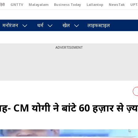
हिंदी
GNTTV
Malayalam
Business Today
Lallantop
NewsTak
UPT
east
Brides Today
Reader’s Digest
Astro Tak
Pakwan Gali
मनोरंजन
धर्म
खेल
लाइफस्टाइल
ADVERTISEMENT
ह- CM योगी ने बांटे 60 हज़ार से ज़्