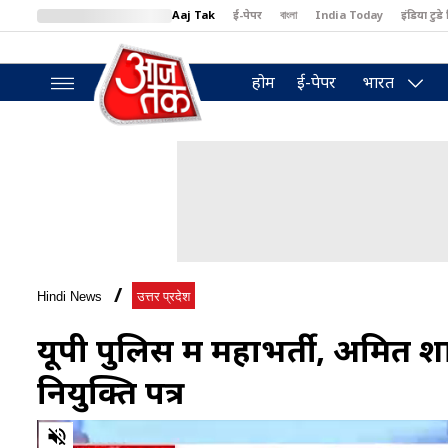
Aaj Tak
ई-पेपर
বাংলা
India Today
इंडिया टुडे 
MumbaiTak
BT Bazaar
Cosmopolitan
Harper's Bazaar
North
होम
ई-पेपर
भारत
Hindi News
उत्तर प्रदेश
यूपी पुलिस में महाभर्ती, अमित शा
नियुक्ति पत्र
0
of