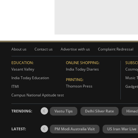
About us
Contact us
Advertise with us
Complaint Redressal
EDUCATION:
ONLINE SHOPPING:
SUBSCR
Vasant Valley
India Today Diaries
Cosmop
India Today Education
Music 
PRINTING:
Thomson Press
ITMI
Gadget
Campus National Aptitude test
TRENDING:
Vastu Tips
Delhi Silver Rate
Himac
LATEST:
PM Modi Australia Visit
US Iran War Live