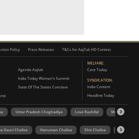
ction Policy
Press Releases
T&Cs for AajTak HD Contest
WELFARE:
Agenda Aajtak
Care Today
India Today Woman's Summit
SYNDICATION:
India Content
State Of The States Conclave
Headline Today
mmit
ya
Uttar Pradesh Choghadiya
Love Rashifal
Mumbai Silver 
a Gauri Chalisa
Hanuman Chalisa
Shiv Chalisa
UP Election