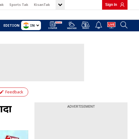
ak
Sports Tak
KisanTak
Sign In
IN
EDITION
Feedback
यादा
ADVERTISEMENT