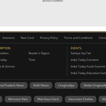
ADVERTISEMENT
Investors
Rate Card
Privacy Policy
Terms and Conditions
Corre
IPTION:
EVENTS:
olitan
Reader's Digest
Sahitya Aaj Tak
Today
Time
India Today Conclave
s & Gizmos
India Today Youth Summit
India Today Education Su
hal Pradesh News
Delhi News
Choghadiya
Noida Choghadi
Monsoon Rain
Maa Gauri Aarti
Hanuman Chalisa
Ma