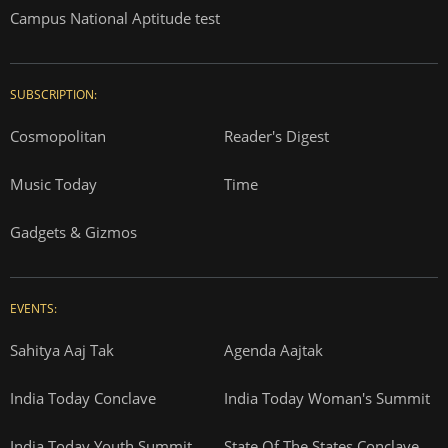
Campus National Aptitude test
SUBSCRIPTION:
Cosmopolitan
Reader's Digest
Music Today
Time
Gadgets & Gizmos
EVENTS:
Sahitya Aaj Tak
Agenda Aajtak
India Today Conclave
India Today Woman's Summit
India Today Youth Summit
State Of The States Conclave