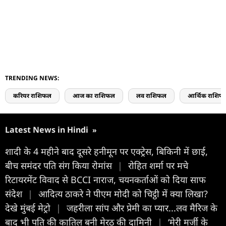
TRENDING NEWS:
करियर राशिफल
आज का राशिफल
लव राशिफल
आर्थिक राशिफ
Latest News in Hindi
»
शादी के 4 महीने बाद दूसरे हनीमून पर एक्ट्रेस, बिकिनी में छाई,
बीच समंदर पति संग किया रोमांस
|
रोहित शर्मा पर मचे
रिटायरमेंट विवाद से BCCI नाराज, चयनकर्ताओं को दिया साफ
संदेश
|
आदित्य ठाकरे ने पीएम मोदी को चिट्ठी में क्या लिखा?
देखे मुंबई मेट्रो
|
जहरीला सांप और प्रेमी का प्यार...लव मैरिज के
बाद भी पति की कातिल बनी मेरठ की दामिनी
|
‘मेरी मर्जी के