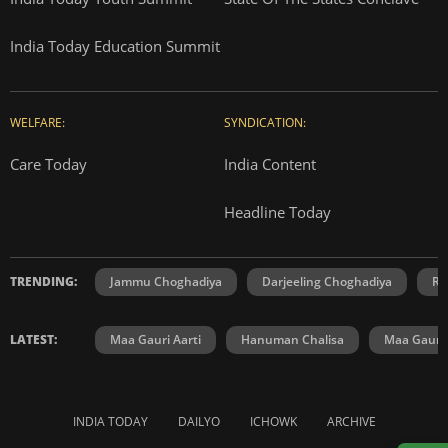
India Today Education Summit
WELFARE:
SYNDICATION:
Care Today
India Content
Headline Today
TRENDING:
Jammu Choghadiya
Darjeeling Choghadiya
Ra
LATEST:
Maa Gauri Aarti
Hanuman Chalisa
Maa Gauri 
INDIA TODAY
DAILYO
ICHOWK
ARCHIVE