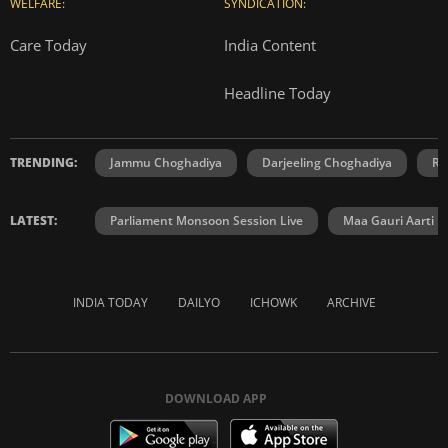
WELFARE:
SYNDICATION:
Care Today
India Content
Headline Today
TRENDING:
Jammu Choghadiya
Darjeeling Choghadiya
Ra
LATEST:
Parliament Monsoon Session Live
Maa Gauri Aarti
INDIA TODAY
DAILYO
ICHOWK
ARCHIVE
DOWNLOAD APP