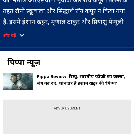
का निर्माण आरएसवीपी मूवीज और रॉय कपूर फिल्म्स के
तहत रॉनी स्क्रूवाला और सिद्धार्थ रॉय कपूर ने किया गया
है. इसमें ईशान खट्टर, मृणाल ठाकुर और प्रियांशु पेन्युली
मुख्य भूमिका में हैं. फिल्म का प्रीमियर 10 नवंबर 2023
और पढ़ें
को अमेजॉन प्राइम वीडियो पर होगा.
फिल्म 1971 में गरीबपुर की लड़ाई के दौरान हुई
पिप्पा न्यूज़
वास्तविक जीवन की घटनाओं पर आधारित है, जो अपने
Pippa Review: रिव्यू: भारतीय फौजी का जज्बा,
भाई-बहनों के साथ 1971 के भारत-पाकिस्तान युद्ध के
जंग का दर्द, शानदार है ईशान खट्टर की 'पिप्पा'
दौरान पूर्वी मोर्चे पर लड़े थे.
ADVERTISEMENT