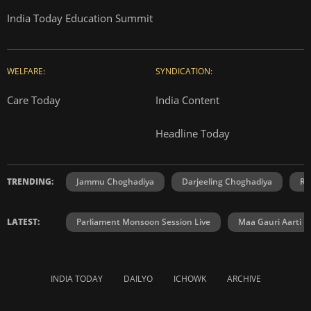
India Today Education Summit
WELFARE:
SYNDICATION:
Care Today
India Content
Headline Today
TRENDING:
Jammu Choghadiya
Darjeeling Choghadiya
Ra
LATEST:
Parliament Monsoon Session Live
Maa Gauri Aarti
INDIA TODAY
DAILYO
ICHOWK
ARCHIVE