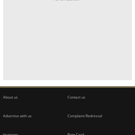
About us
Contact us
Advertise with us
Complaint Redressal
Investors
Rate Card