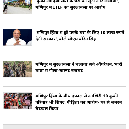
'कुकी आदिवासियों के घरों को लूटा और जलाया',
मणिपुर में ITLF का सुरक्षाबलों पर आरोप
'मणिपुर हिंसा में टूटे पक्के घरों के लिए 10 लाख रुपये
देगी सरकार', बोले सीएम बीरेन सिंह
मणिपुर में सुरक्षाबलों ने चलाया सर्च ऑपरेशन, भारी
मात्रा में गोला-बारूद बरामद
मणिपुर हिंसा के बीच इंफाल से आखिरी 10 कुकी
परिवार भी शिफ्ट, पीड़ितों का आरोप- घर से जबरन
बेदखल किया