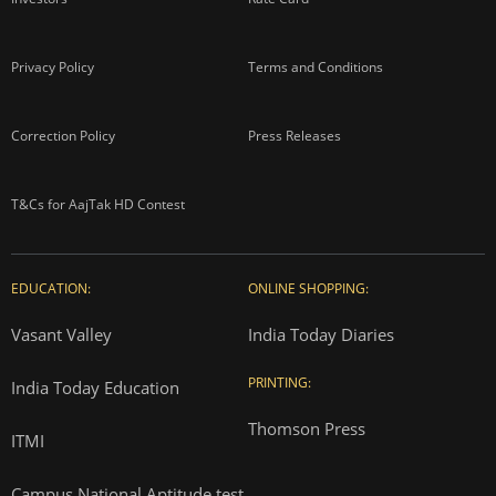
Privacy Policy
Terms and Conditions
Correction Policy
Press Releases
T&Cs for AajTak HD Contest
EDUCATION:
ONLINE SHOPPING:
Vasant Valley
India Today Diaries
PRINTING:
India Today Education
Thomson Press
ITMI
Campus National Aptitude test