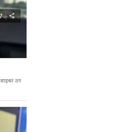
7
ई साइबर ठग