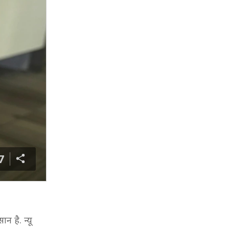
7
 है. न्यू