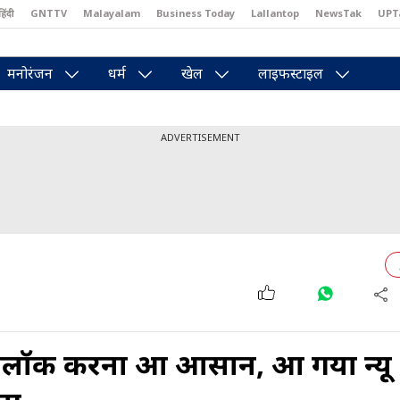
हिंदी
GNTTV
Malayalam
Business Today
Lallantop
NewsTak
UPT
east
Brides Today
Reader’s Digest
Astro Tak
Pakwan Gali
मनोरंजन
धर्म
खेल
लाइफस्टाइल
ADVERTISEMENT
लॉक करना हुआ आसान, आ गया न्यू