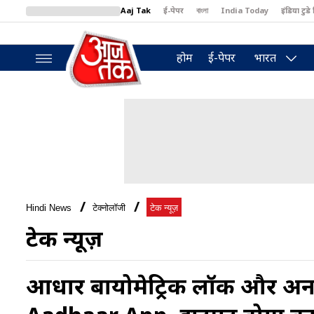
Aaj Tak
ई-पेपर
বাংলা
India Today
इंडिया टुडे 
MumbaiTak
BT Bazaar
Cosmopolitan
Harper's Bazaar
North
होम
ई-पेपर
भारत
Hindi News
टेक्नोलॉजी
टेक न्यूज़
टेक न्यूज़
आधार बायोमेट्रिक लॉक और अन