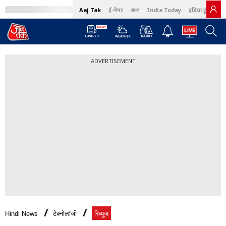
Aaj Tak
ई-पेपर
বাংলা
India Today
इंडिया टुडे हिंदी
ADVERTISEMENT
Hindi News
टेक्नोलॉजी
रिव्यूज