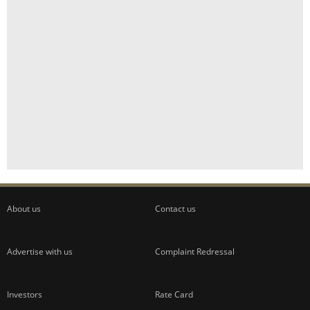
About us
Contact us
Advertise with us
Complaint Redressal
Investors
Rate Card