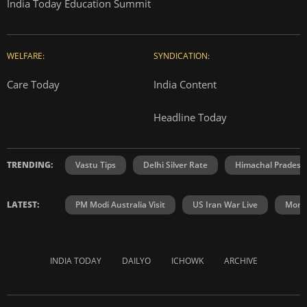
India Today Education Summit
WELFARE:
SYNDICATION:
Care Today
India Content
Headline Today
TRENDING:
Vastu Tips
Delhi Silver Rate
Himachal Prades
LATEST:
PM Modi Australia Visit
US Iran War Live
Mons
INDIA TODAY
DAILYO
ICHOWK
ARCHIVE