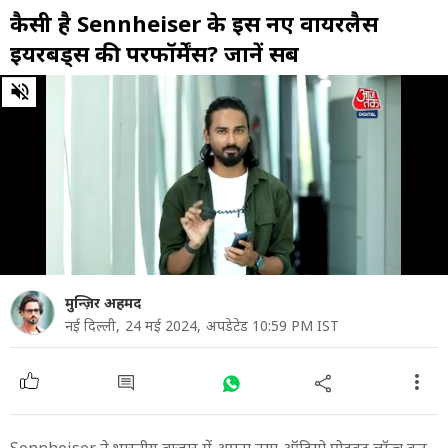
कैसी है Sennheiser के इस नए वायरलैस
ईयरबड्स की परफॉर्मेंस? जानें सब
0
of
7
minutes,
7
seconds
मुन्ज़िर अहमद
नई दिल्ली,
24 मई 2024,
अपडेटेड 10:59 PM IST