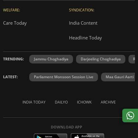
WELFARE:
SYNDICATION:
Care Today
India Content
Headline Today
TRENDING:
Jammu Choghadiya
Darjeeling Choghadiya
Ra
LATEST:
Parliament Monsoon Session Live
Maa Gauri Aarti
INDIA TODAY
DAILYO
ICHOWK
ARCHIVE
DOWNLOAD APP