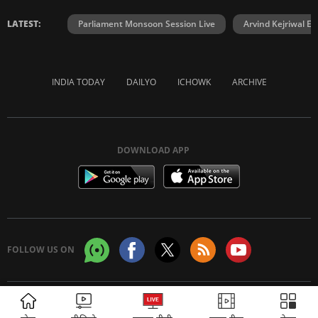
WELFARE:
SYNDICATION:
Care Today
India Content
Headline Today
TRENDING:
Jammu Choghadiya
Darjeeling Choghadiya
Ra
LATEST:
Parliament Monsoon Session Live
Arvind Kejriwal E2
INDIA TODAY
DAILYO
ICHOWK
ARCHIVE
ADVERTISEMENT