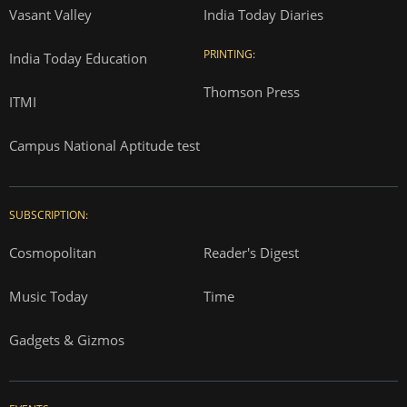
Privacy Policy
Terms and Conditions
Correction Policy
Press Releases
T&Cs for AajTak HD Contest
EDUCATION:
ONLINE SHOPPING:
Vasant Valley
India Today Diaries
PRINTING:
India Today Education
Thomson Press
ITMI
Campus National Aptitude test