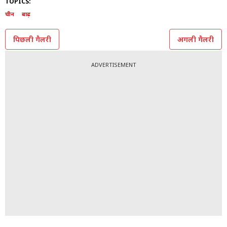
11/11
दक्षिण-पश्चिमी चीन के गुइझोऊ प्रांत के कांगजियांग में बाढ़
प्रभावित क्षेत्र में पानी और कीचड़ से अपने जूतों को बचाने के लिए
मलबे पर नंगे पैर चलती महिला.
(AFP)
TOPICS:
चीन
बाढ़
पिछली गैलरी
अगली गैलरी
ADVERTISEMENT