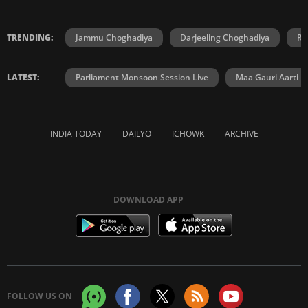
TRENDING:
Jammu Choghadiya
Darjeeling Choghadiya
Ra
LATEST:
Parliament Monsoon Session Live
Maa Gauri Aarti
INDIA TODAY
DAILYO
ICHOWK
ARCHIVE
DOWNLOAD APP
FOLLOW US ON