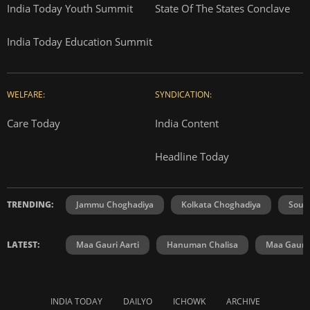
India Today Youth Summit
State Of The States Conclave
India Today Education Summit
WELFARE:
SYNDICATION:
Care Today
India Content
Headline Today
TRENDING:
Jammu Choghadiya
Kolkata Choghadiya
Sout
LATEST:
Maa Gauri Aarti
Hanuman Chalisa
Maa Gauri 
INDIA TODAY
DAILYO
ICHOWK
ARCHIVE