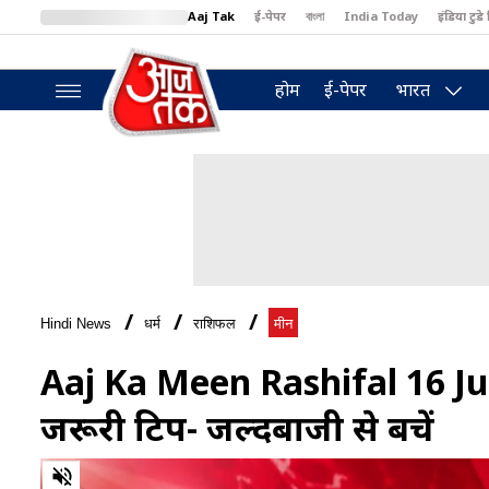
Aaj Tak
ई-पेपर
বাংলা
India Today
इंडिया टुडे 
MumbaiTak
BT Bazaar
Cosmopolitan
Harper's Bazaar
North
होम
ई-पेपर
भारत
Hindi News
धर्म
राशिफल
मीन
Aaj Ka Meen Rashifal 16 June
जरूरी टिप- जल्दबाजी से बचें
0
of