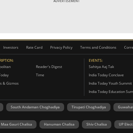
ADVERTISEMENT
Investors
Rate Card
Privacy Policy
Terms and Conditions
Corre
IPTION:
EVENTS:
olitan
Reader's Digest
Sahitya Aaj Tak
Today
Time
India Today Conclave
s & Gizmos
India Today Youth Summit
India Today Education Su
South Andaman Choghadiya
Tirupati Choghadiya
Guwahat
Maa Gauri Chalisa
Hanuman Chalisa
Shiv Chalisa
UP Elect