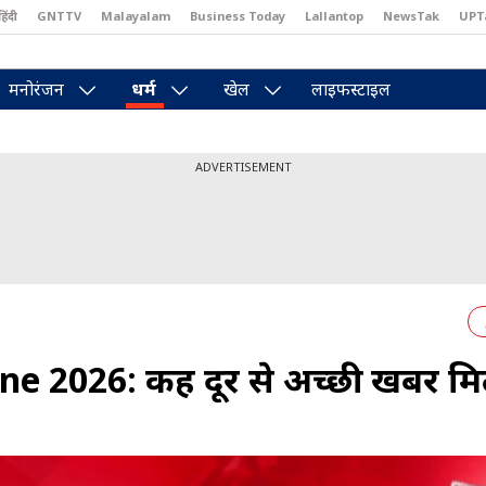
हिंदी
GNTTV
Malayalam
Business Today
Lallantop
NewsTak
UPT
east
Brides Today
Reader’s Digest
Astro Tak
Pakwan Gali
मनोरंजन
धर्म
खेल
लाइफस्टाइल
ADVERTISEMENT
 2026: कहीं दूर से अच्छी खबर मि