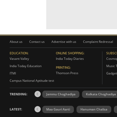
About us
Contact us
Advertise with us
Complaint Redressal
EDUCATION:
ONLINE SHOPPING:
SUBSCR
Vasant Valley
India Today Diaries
Cosmop
India Today Education
Music 
PRINTING:
Thomson Press
ITMI
Gadget
Campus National Aptitude test
TRENDING:
Jammu Choghadiya
Kolkata Choghadiya
LATEST:
Maa Gauri Aarti
Hanuman Chalisa