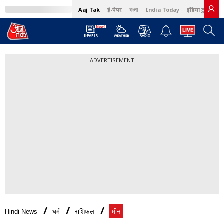
Aaj Tak
ई-पेपर
বাংলা
India Today
इंडिया टुडे हिंदी
ADVERTISEMENT
Hindi News
धर्म
राशिफल
मीन