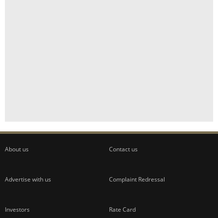
About us
Contact us
Advertise with us
Complaint Redressal
Investors
Rate Card