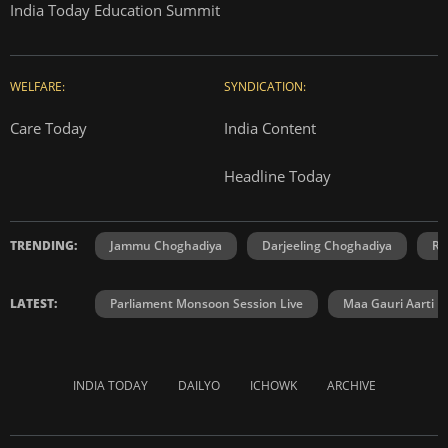
India Today Education Summit
WELFARE:
SYNDICATION:
Care Today
India Content
Headline Today
TRENDING:
Jammu Choghadiya
Darjeeling Choghadiya
Ra
LATEST:
Parliament Monsoon Session Live
Maa Gauri Aarti
INDIA TODAY
DAILYO
ICHOWK
ARCHIVE