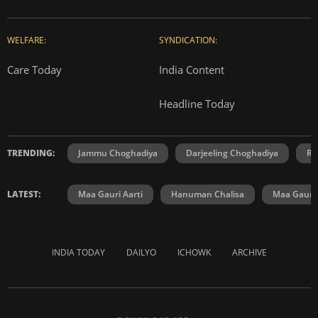
WELFARE:
SYNDICATION:
Care Today
India Content
Headline Today
TRENDING:
Jammu Choghadiya
Darjeeling Choghadiya
Ra
LATEST:
Maa Gauri Aarti
Hanuman Chalisa
Maa Gauri 
INDIA TODAY
DAILYO
ICHOWK
ARCHIVE