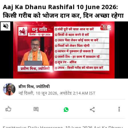
Aaj Ka Dhanu Rashifal 10 June 2026:
किसी गरीब को भोजन दान करें, दिन अच्छा रहेगा
0
of
1
minute,
1
second
प्रवीण मिश्र, ज्योतिषी
नई दिल्ली,
10 जून 2026,
अपडेटेड 2:14 AM IST