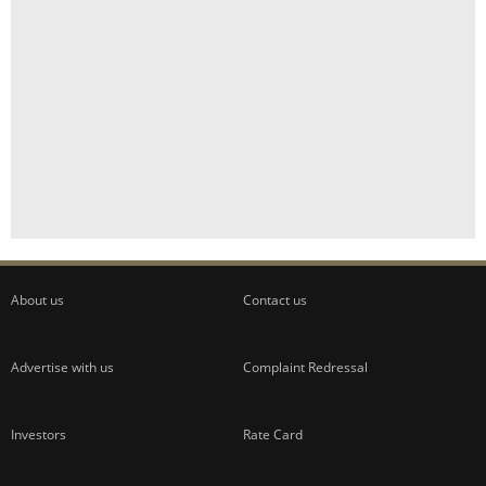
About us
Contact us
Advertise with us
Complaint Redressal
Investors
Rate Card