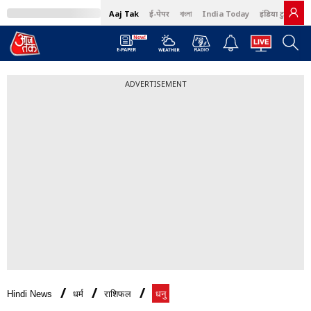
Aaj Tak
ई-पेपर
বাংলা
India Today
इंडिया टुडे हिंदी
ADVERTISEMENT
Hindi News
धर्म
राशिफल
धनु