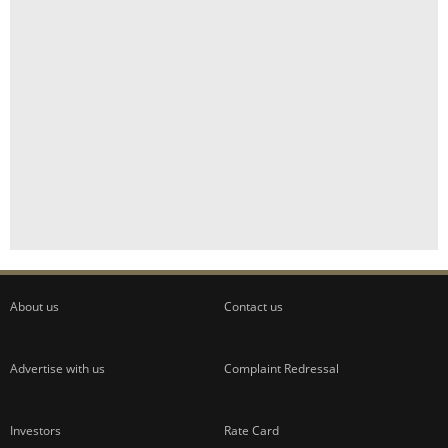
About us
Contact us
Advertise with us
Complaint Redressal
Investors
Rate Card