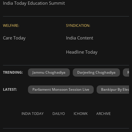
India Today Education Summit
WELFARE:
SYNDICATION:
Care Today
India Content
Headline Today
TRENDING:
Jammu Choghadiya
Darjeeling Choghadiya
Ra
LATEST:
Parliament Monsoon Session Live
Bankipur By Elect
INDIA TODAY
DAILYO
ICHOWK
ARCHIVE