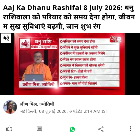
Aaj Ka Dhanu Rashifal 8 July 2026: धनु
राशिवालों को परिवार को समय देना होगा, जीवन
में सुख सुविधाएं बढ़ेंगी, जानें शुभ रंग
0
of
47
seconds
प्रवीण मिश्र, ज्योतिषी
नई दिल्ली,
08 जुलाई 2026,
अपडेटेड 2:14 AM IST