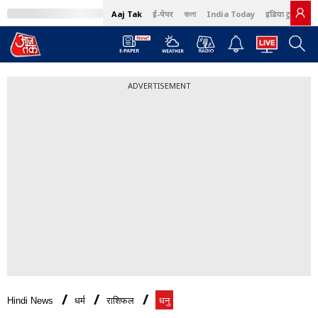
Aaj Tak
ई-पेपर
বাংলা
India Today
इंडिया टुडे हिंदी
ADVERTISEMENT
Hindi News
धर्म
राशिफल
धनु