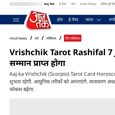
Aaj Tak
ई-पेपर
বাংলা
India Today
इंडिया टुडे हिं
MumbaiTak
BT Bazaar
Cosmopolitan
Harper's Bazaar
Northea
होम
ई-पेपर
भारत
मनो
Hindi News
धर्म
राशिफल
टैरो राशिफल
Vrishchik Tarot Rashifal 7 J
सम्मान प्राप्त होगा
Aaj ka Vrishchik (Scorpio) Tarot Card Horoscope, 7
शुभता रहेगी. आधुनिक तरीकों को अपनाएंगे. वातावरण अच्छा 
फोकस बढ़ेगा.