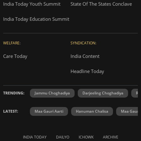
India Today Youth Summit
State Of The States Conclave
India Today Education Summit
WELFARE:
SYNDICATION:
Care Today
India Content
Headline Today
TRENDING:
Jammu Choghadiya
Darjeeling Choghadiya
Ra
LATEST:
Maa Gauri Aarti
Hanuman Chalisa
Maa Gauri 
INDIA TODAY
DAILYO
ICHOWK
ARCHIVE