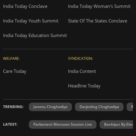
India Today Conclave
India Today Woman's Summit
India Today Youth Summit
State Of The States Conclave
India Today Education Summit
WELFARE:
SYNDICATION:
Care Today
India Content
Headline Today
TRENDING:
Jammu Choghadiya
Darjeeling Choghadiya
Ra
LATEST:
Parliament Monsoon Session Live
Bankipur By Elect