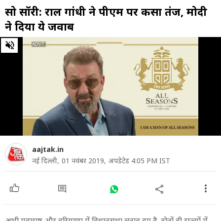
सो सॉरी: राहुल गांधी ने पीएम पर कसा तंज, मोदी
ने दिया ये जवाब
0
of
1
minute,
1
second
aajtak.in
नई दिल्ली,
01 नवंबर 2019,
अपडेटेड 4:05 PM IST
अभी महाराष्ट्र और हरियाणा में विधानसभा चुनाव हुए है. दोनों ही राज्यों में