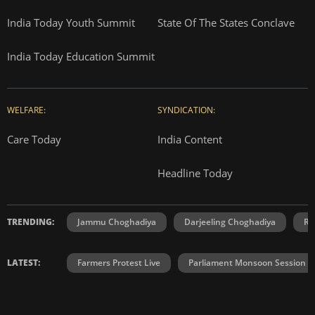
India Today Youth Summit
State Of The States Conclave
India Today Education Summit
WELFARE:
SYNDICATION:
Care Today
India Content
Headline Today
TRENDING:
Jammu Choghadiya
Darjeeling Choghadiya
Ra
LATEST:
Farmers Protest Live
Parliament Monsoon Session