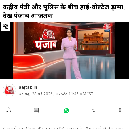
केंद्रीय मंत्री और पुलिस के बीच हाई-वोल्टेज ड्रामा,
देखें पंजाब आजतक
0
of
22
minutes,
41
seconds
aajtak.in
चंडीगढ़,
28 मई 2026,
अपडेटेड 11:45 AM IST