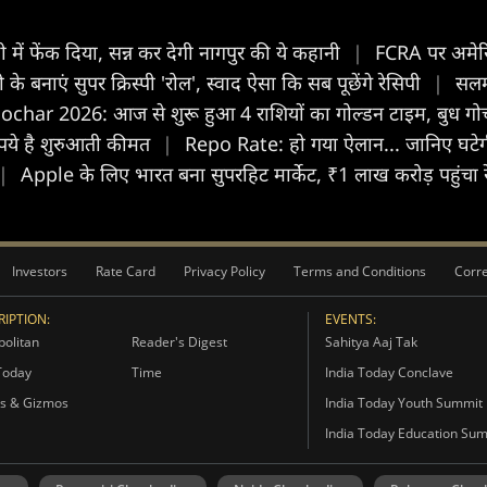
ी में फेंक दिया, सन्न कर देगी नागपुर की ये कहानी
|
FCRA पर अमेरि
े बनाएं सुपर क्रिस्पी 'रोल', स्वाद ऐसा कि सब पूछेंगे रेसिपी
|
सलम
char 2026: आज से शुरू हुआ 4 राशियों का गोल्डन टाइम, बुध गो
रुपये है शुरुआती कीमत
|
Repo Rate: हो गया ऐलान... जानिए घटे
|
Apple के लिए भारत बना सुपरहिट मार्केट, ₹1 लाख करोड़ पहुंचा रेव
Investors
Rate Card
Privacy Policy
Terms and Conditions
Corre
IPTION:
EVENTS:
olitan
Reader's Digest
Sahitya Aaj Tak
Today
Time
India Today Conclave
s & Gizmos
India Today Youth Summit
India Today Education Su