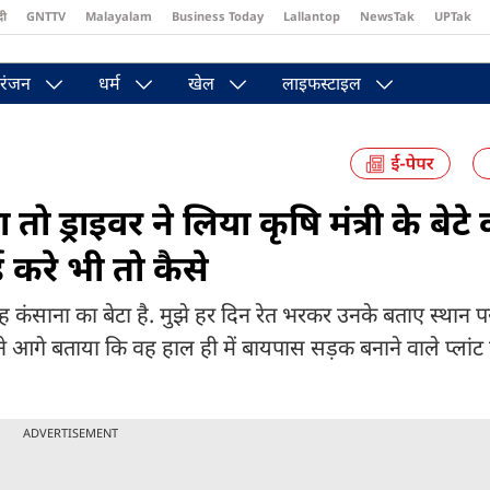
दी
GNTTV
Malayalam
Business Today
Lallantop
NewsTak
UPTak
st
Brides Today
Reader’s Digest
Astro Tak
Pakwan Gali
रंजन
धर्म
खेल
लाइफस्टाइल
 ड्राइवर ने लिया कृषि मंत्री के बेटे
ई करे भी तो कैसे
सिंह कंसाना का बेटा है. मुझे हर दिन रेत भरकर उनके बताए स्थान 
े आगे बताया कि वह हाल ही में बायपास सड़क बनाने वाले प्लांट
ADVERTISEMENT