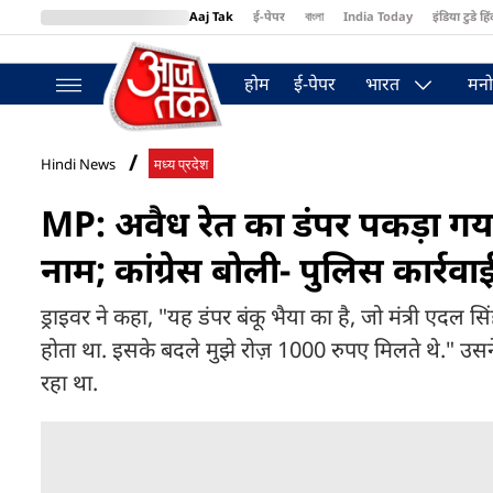
Aaj Tak
ई-पेपर
বাংলা
India Today
इंडिया टुडे हिं
MumbaiTak
BT Bazaar
Cosmopolitan
Harper's Bazaar
Northea
होम
ई-पेपर
भारत
मनो
Hindi News
मध्य प्रदेश
MP: अवैध रेत का डंपर पकड़ा गया तो
नाम; कांग्रेस बोली- पुलिस कार्रवा
ड्राइवर ने कहा, "यह डंपर बंकू भैया का है, जो मंत्री एदल 
होता था. इसके बदले मुझे रोज़ 1000 रुपए मिलते थे." उसन
रहा था.