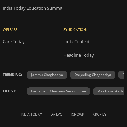
India Today Education Summit
WELFARE:
SYNDICATION:
Care Today
India Content
Headline Today
TRENDING:
Jammu Choghadiya
Darjeeling Choghadiya
Ra
LATEST:
Parliament Monsoon Session Live
Maa Gauri Aarti
INDIA TODAY
DAILYO
ICHOWK
ARCHIVE