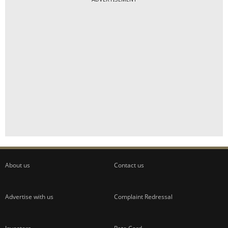
About us
Contact us
Advertise with us
Complaint Redressal