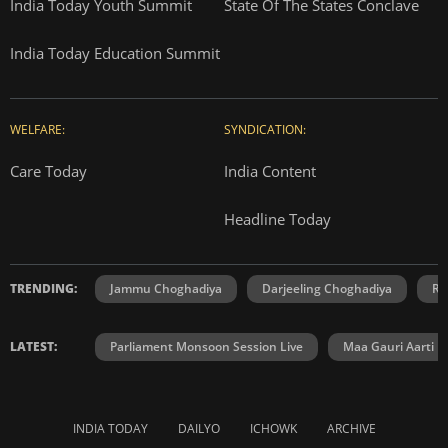
India Today Youth Summit
State Of The States Conclave
India Today Education Summit
WELFARE:
SYNDICATION:
Care Today
India Content
Headline Today
TRENDING:
Jammu Choghadiya
Darjeeling Choghadiya
Ra
LATEST:
Parliament Monsoon Session Live
Maa Gauri Aarti
INDIA TODAY
DAILYO
ICHOWK
ARCHIVE