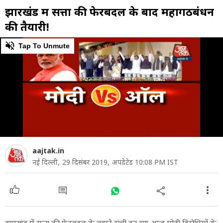
झारखंड में सत्ता की फेरबदल के बाद महागठबंधन
की तैयारी!
0
Tap To Unmute
of
10
minutes,
55
seconds
aajtak.in
नई दिल्ली,
29 दिसंबर 2019,
अपडेटेड 10:08 PM IST