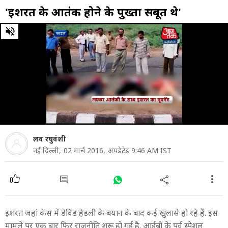
'इशरत के आतंकी होने के पुख्ता सबूत थे'
0
of
2
minutes,
30
seconds
लव रघुवंशी
नई दिल्ली,
02 मार्च 2016,
अपडेटेड 9:46 AM IST
इशरत जहां केस में डेविड हेडली के बयान के बाद कई खुलासे हो रहे हैं. इस
मामले पर एक बार फिर राजनीति शुरू हो गई है. आईबी के पूर्व स्पेशल