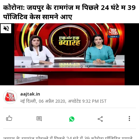
कोरोना: जयपुर के रामगंज में पिछले 24 घंटे में 39
पॉजिटिव केस सामने आए
0
of
5
minutes,
5
seconds
aajtak.in
नई दिल्ली,
06 अप्रैल 2020,
अपडेटेड 9:32 PM IST
जयपुर के रामगंज मोहल्ले में पिछले 24 घंटे में 39 कोरोना पॉजिटिव मामले