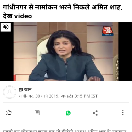
गांधीनगर से नामांकन भरने निकले अमित शाह,
देखें video
0
of
19
minutes,
15
seconds
हुमा खान
गांधीनगर,
30 मार्च 2019,
अपडेटेड 3:15 PM IST
पहली बार लोकसभा चुनाव लड़ रहे बीजेपी अध्यक्ष अमित शाह के नामांकन