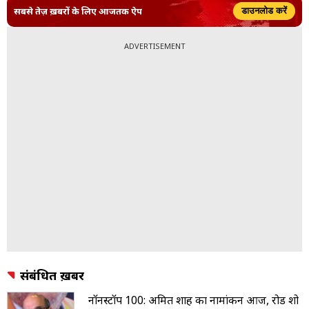
सबसे तेज़ ख़बरों के लिए आजतक ऐप
डाउनलोड करें
ADVERTISEMENT
संबंधित ख़बरें
नॉनस्टॉप 100: अमित शाह का नामांकन आज, रोड शो