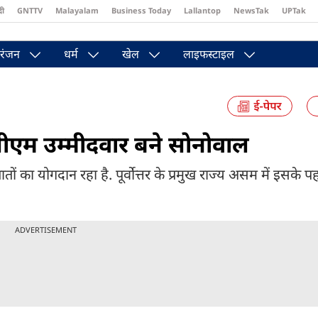
दी
GNTTV
Malayalam
Business Today
Lallantop
NewsTak
UPTak
st
Brides Today
Reader’s Digest
Astro Tak
Pakwan Gali
रंजन
धर्म
खेल
लाइफस्टाइल
सीएम उम्मीदवार बने सोनोवाल
का योगदान रहा है. पूर्वोत्तर के प्रमुख राज्य असम में इसके प
ADVERTISEMENT