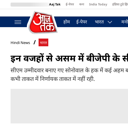
Aaj Tak
ई-पेपर
বাংলা
India Today
इंडिया टुडे हिं
MumbaiTak
BT Bazaar
Cosmopolitan
Harper's Bazaar
Northea
होम
ई-पेपर
भारत
मनो
Hindi News
भारत
इन वजहों से असम में बीजेपी के 
सीएम उम्मीदवार बनाए गए सोनोवाल के हक में कई अहम बातों 
कभी ताकत में निर्णायक ताकत में नहीं रही.