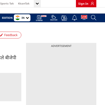
Sports Tak
KisanTak
Sign In
IN
EDITION
Feedback
ADVERTISEMENT
हले बीजेपी