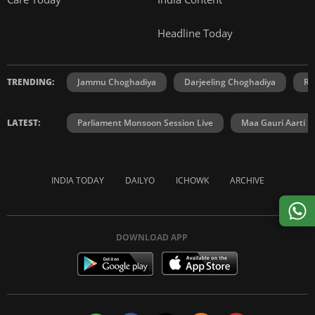
Headline Today
TRENDING:
Jammu Choghadiya
Darjeeling Choghadiya
Ra
LATEST:
Parliament Monsoon Session Live
Maa Gauri Aarti
INDIA TODAY
DAILYO
ICHOWK
ARCHIVE
DOWNLOAD APP