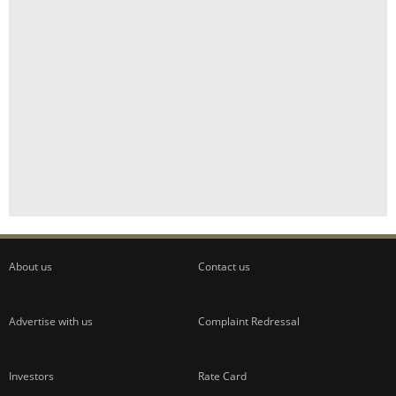
About us
Contact us
Advertise with us
Complaint Redressal
Investors
Rate Card