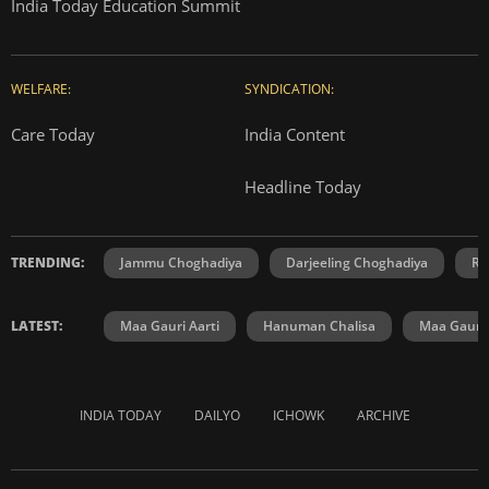
India Today Education Summit
WELFARE:
SYNDICATION:
Care Today
India Content
Headline Today
TRENDING:
Jammu Choghadiya
Darjeeling Choghadiya
Ra
LATEST:
Maa Gauri Aarti
Hanuman Chalisa
Maa Gauri 
INDIA TODAY
DAILYO
ICHOWK
ARCHIVE