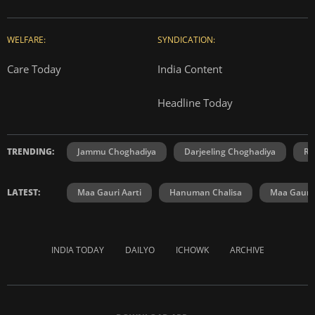
WELFARE:
SYNDICATION:
Care Today
India Content
Headline Today
TRENDING:
Jammu Choghadiya
Darjeeling Choghadiya
Ra
LATEST:
Maa Gauri Aarti
Hanuman Chalisa
Maa Gauri 
INDIA TODAY
DAILYO
ICHOWK
ARCHIVE