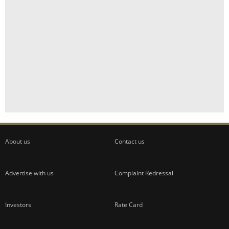
About us
Contact us
Advertise with us
Complaint Redressal
Investors
Rate Card