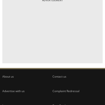
ADVERTISEMENT
About us
Contact us
Advertise with us
Complaint Redressal