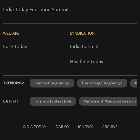
India Today Education Summit
WELFARE:
SYNDICATION:
Care Today
India Content
Headline Today
TRENDING:
Jammu Choghadiya
Darjeeling Choghadiya
Ra
LATEST:
Farmers Protest Live
Parliament Monsoon Session
INDIA TODAY
DAILYO
ICHOWK
ARCHIVE