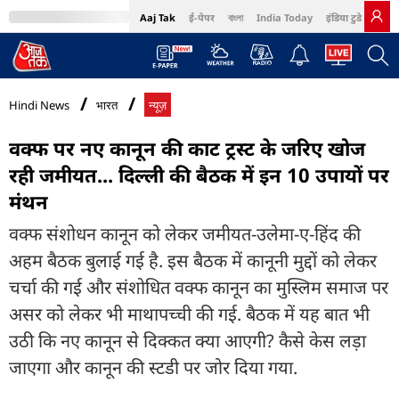
Aaj Tak
ई-पेपर
বাংলা
India Today
इंडिया टुडे हिंदी
MumbaiTak
BT Bazaar
Cosmopolitan
Harper's Bazaar
Northeast
Bri
Hindi News
भारत
न्यूज़
वक्फ पर नए कानून की काट ट्रस्ट के जरिए खोज
रही जमीयत... दिल्ली की बैठक में इन 10 उपायों पर
मंथन
वक्फ संशोधन कानून को लेकर जमीयत-उलेमा-ए-हिंद की
अहम बैठक बुलाई गई है. इस बैठक में कानूनी मुद्दों को लेकर
चर्चा की गई और संशोधित वक्फ कानून का मुस्लिम समाज पर
असर को लेकर भी माथापच्ची की गई. बैठक में यह बात भी
उठी कि नए कानून से दिक्कत क्या आएगी? कैसे केस लड़ा
जाएगा और कानून की स्टडी पर जोर दिया गया.