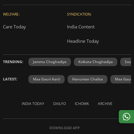
WELFARE:
SYNDICATION:
Care Today
India Content
Headline Today
TRENDING:
Jammu Choghadiya
Kolkata Choghadiya
Sout
LATEST:
Maa Gauri Aarti
Hanuman Chalisa
Maa Gauri 
INDIA TODAY
DAILYO
ICHOWK
ARCHIVE
DOWNLOAD APP