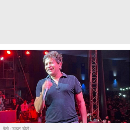
केके (फाइल फोटो)