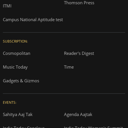
Thomson Press
ITMI
Campus National Aptitude test
SUBSCRIPTION:
Cosmopolitan
Reader's Digest
Music Today
Time
Gadgets & Gizmos
EVENTS:
Sahitya Aaj Tak
Agenda Aajtak
India Today Conclave
India Today Woman's Summit