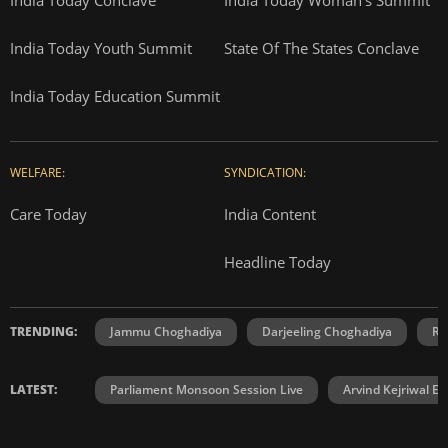
India Today Youth Summit
State Of The States Conclave
India Today Education Summit
WELFARE:
SYNDICATION:
Care Today
India Content
Headline Today
TRENDING:
Jammu Choghadiya
Darjeeling Choghadiya
Ra
LATEST:
Parliament Monsoon Session Live
Arvind Kejriwal E2