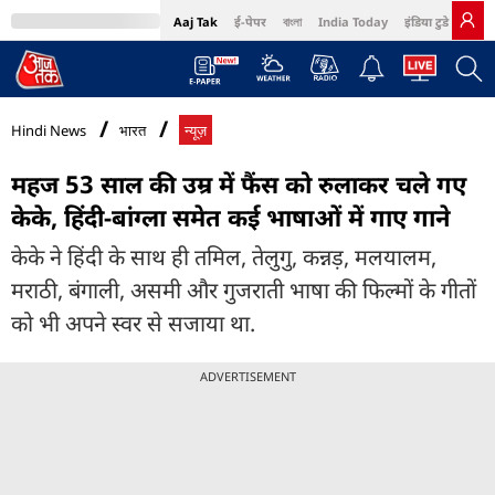
Aaj Tak
ई-पेपर
বাংলা
India Today
इंडिया टुडे हिंदी
MumbaiTak
BT Bazaar
Cosmopolitan
Harper's Bazaar
Northeast
Bri
Hindi News
भारत
न्यूज़
महज 53 साल की उम्र में फैंस को रुलाकर चले गए
केके, हिंदी-बांग्ला समेत कई भाषाओं में गाए गाने
केके ने हिंदी के साथ ही तमिल, तेलुगु, कन्नड़, मलयालम,
मराठी, बंगाली, असमी और गुजराती भाषा की फिल्मों के गीतों
को भी अपने स्वर से सजाया था.
ADVERTISEMENT