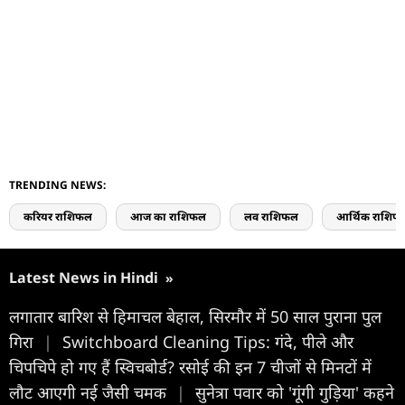
TRENDING NEWS:
करियर राशिफल
आज का राशिफल
लव राशिफल
आर्थिक राशिफ
Latest News in Hindi
»
लगातार बारिश से हिमाचल बेहाल, सिरमौर में 50 साल पुराना पुल
गिरा
|
Switchboard Cleaning Tips: गंदे, पीले और
चिपचिपे हो गए हैं स्विचबोर्ड? रसोई की इन 7 चीजों से मिनटों में
लौट आएगी नई जैसी चमक
|
सुनेत्रा पवार को 'गूंगी गुड़िया' कहने