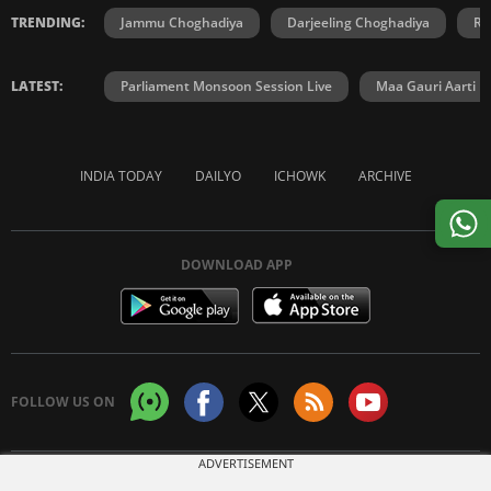
TRENDING:
Jammu Choghadiya
Darjeeling Choghadiya
Ra
LATEST:
Parliament Monsoon Session Live
Maa Gauri Aarti
INDIA TODAY
DAILYO
ICHOWK
ARCHIVE
DOWNLOAD APP
FOLLOW US ON
ADVERTISEMENT
Copyright © 2026 Living Media India Limited. For reprint rights:
Syndications