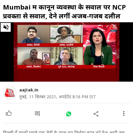
Mumbai में कानून व्यवस्था के सवाल पर NCP
प्रवक्ता से सवाल, देने लगीं अजब-गजब दलील
0
of
6
minutes,
56
seconds
aajtak.in
मुंबई,
11 सितंबर 2021,
अपडेटेड 8:16 PM IST
दिल्ली में सालों पहले एक बेटी के साथ हुए निर्भया कांड को देश अभी तक