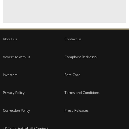
About us
Contact us
Advertise with us
Complaint Redressal
Investors
Rate Card
Privacy Policy
Terms and Conditions
Correction Policy
Press Releases
T&Cs for AajTak HD Contest