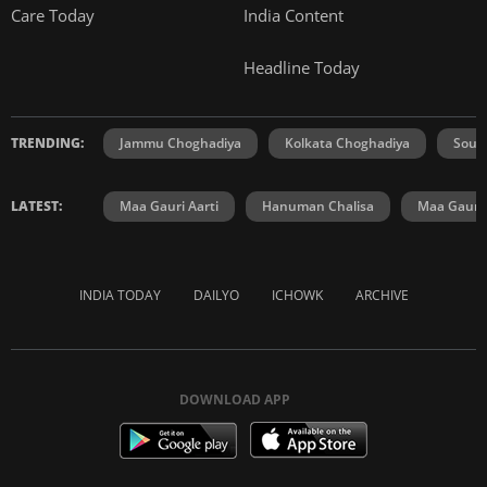
Care Today
India Content
Headline Today
TRENDING:
Jammu Choghadiya
Kolkata Choghadiya
Sout
LATEST:
Maa Gauri Aarti
Hanuman Chalisa
Maa Gauri 
INDIA TODAY
DAILYO
ICHOWK
ARCHIVE
DOWNLOAD APP