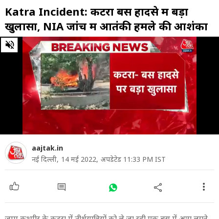
Katra Incident: कटरा बस हादसे में बड़ा
खुलासा, NIA जांच में आतंकी हमले की आशंका
0
of
6
minutes,
0
aajtak.in
नई दिल्ली,
14 मई 2022,
अपडेटेड 11:33 PM IST
जम्मू कश्मीर के कटरा में तीर्थयात्रियों को ले जा रही एक बस में आग लगने