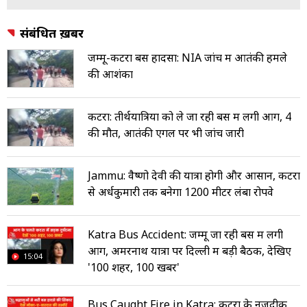
संबंधित ख़बरें
जम्मू-कटरा बस हादसा: NIA जांच में आतंकी हमले
की आशंका
कटरा: तीर्थयात्रियों को ले जा रही बस में लगी आग, 4
की मौत, आतंकी ऐंगल पर भी जांच जारी
Jammu: वैष्णो देवी की यात्रा होगी और आसान, कटरा
से अर्धकुमारी तक बनेगा 1200 मीटर लंबा रोपवे
Katra Bus Accident: जम्मू जा रही बस में लगी
आग, अमरनाथ यात्रा पर द‍िल्ली में बड़ी बैठक, देखिए
15:04
'100 शहर, 100 खबर'
Bus Caught Fire in Katra: कटरा के नजदीक