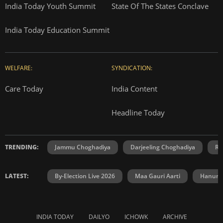
India Today Youth Summit
State Of The States Conclave
India Today Education Summit
WELFARE:
SYNDICATION:
Care Today
India Content
Headline Today
TRENDING:
Jammu Choghadiya
Darjeeling Choghadiya
Ra
LATEST:
By-Election Live 2026
Maa Gauri Aarti
Hanuma
INDIA TODAY
DAILYO
ICHOWK
ARCHIVE