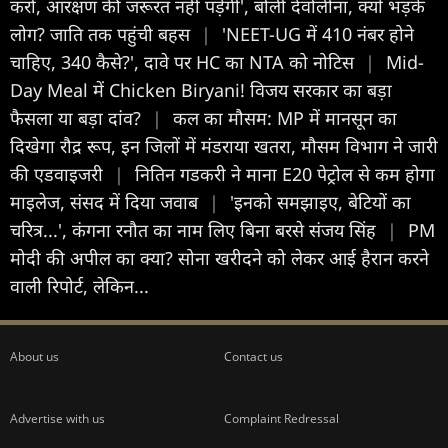
करो, आरक्षण की जरूरत नहीं पड़ेगी', बोलीं देवोलीना, क्यों भड़के
लोग? जाति तक पहुंची बहस
|
'NEET-UG में 410 नंबर होने
चाहिए, 340 कैसे?', दावे पर HC का NTA को नोटिस
|
Mid-
Day Meal में Chicken Biryani! विजय सरकार का बड़ा
फैसला या बड़ा दांव?
|
कल का मौसम: MP में मानसून का
दिखेगा रौद्र रूप, इन जिलों में मंडराया खतरा, मौसम विभाग ने जारी
की एडवाइजरी
|
नितिन गडकरी ने माना E20 पेट्रोल से कम होगा
माइलेज, संसद में दिया जवाब
|
'इनको समझाइए, बेटियों का
चरित्र...', कंगना रनौत का नाम लिए बिना बरसे संजय सिंह
|
PM
मोदी की अपील का क्या? सोना खरीदने को लेकर आई हैरान करने
वाली रिपोर्ट, लेकिन...
About us
Contact us
Advertise with us
Complaint Redressal