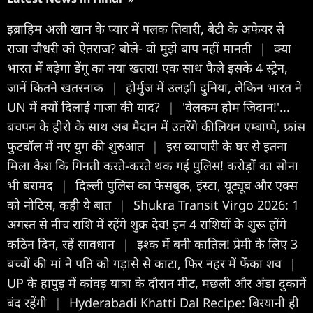
इब्राहिम अली खान के प्यार में पलक तिवारी, बेटी के अफेयर से
राजा चौधरी को ऐतराज? बोले- वो मुझे बाप नहीं मानती
|
क्या
भारत में बढ़ेगा डेंगू का नया खतरा! एक साथ फैले इसके 4 स्ट्रेन,
जानें कितने खतरनाक
|
होर्मुज में उलझी दुनिया, लेकिन भारत ने
UN में क्यों दिलाई गाजा की याद?
|
'वेलकम होम जिदान!'...
बचपन के हीरो के साथ अब मैदान में उतरेंगे कीलियन एम्बाप्पे, फ्रांस
फुटबॉल में नए युग की शुरुआत
|
इस व्यापारी के घर से इतना
मिला कैश कि गिनती करते-करते थक गई पुलिस! करोड़ों का सोना
भी बरामद
|
दिल्ली पुलिस का फेसबुक, इंस्टा, यूट्यूब और एक्स
को नोटिस, कही ये बात
|
Shukra Transit Virgo 2026: 1
अगस्त से नीच राशि में रहेंगे शुक्र देव! इन 4 राशियों के शुरू होंगे
कठिन दिन, रहें सावधान
|
इश्क में बनी कातिल! प्रेमी के लिए 3
बच्चों की मां ने पति को गड़ासे से काटा, फिर नहर में फेंका शव
|
UP के हापुड़ में कांवड़ यात्रा के दौरान मीट, मछली और अंडा दुकानें
बंद रहेंगी
|
Hyderabadi Khatti Dal Recipe: बिरयानी ही