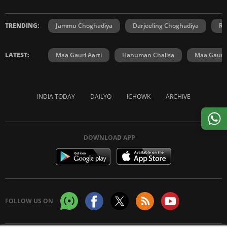
TRENDING:
Jammu Choghadiya
Darjeeling Choghadiya
Ra
LATEST:
Maa Gauri Aarti
Hanuman Chalisa
Maa Gauri 
INDIA TODAY
DAILYO
ICHOWK
ARCHIVE
DOWNLOAD APP
FOLLOW US ON